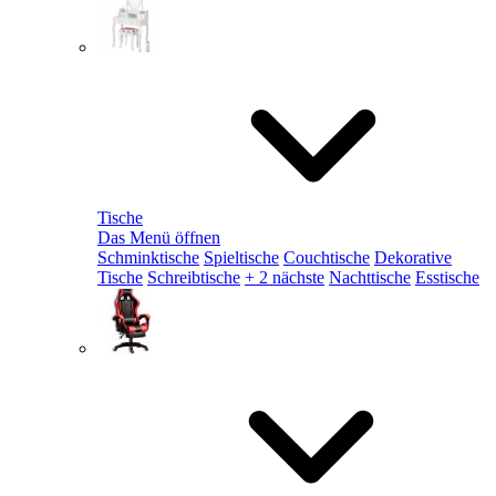
Tische
Das Menü öffnen
Schminktische
Spieltische
Couchtische
Dekorative
Tische
Schreibtische
+ 2 nächste
Nachttische
Esstische