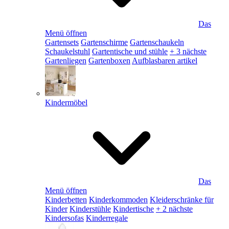
Das
Menü öffnen
Gartensets
Gartenschirme
Gartenschaukeln
Schaukelstuhl
Gartentische und stühle
+ 3 nächste
Gartenliegen
Gartenboxen
Aufblasbaren artikel
Kindermöbel
Das
Menü öffnen
Kinderbetten
Kinderkommoden
Kleiderschränke für
Kinder
Kinderstühle
Kindertische
+ 2 nächste
Kindersofas
Kinderregale