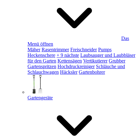
Das
Menü öffnen
Mäher
Rasentrimmer
Freischneider
Pumps
Heckenschere
+ 9 nächste
Laubsauger und Laubbläser
für den Garten
Kettensägen
Vertikutierer
Grubber
Gartenspritzen
Hochdruckreiniger
Schläuche und
Schlauchwagen
Häcksler
Gartenbohrer
Gartengeräte