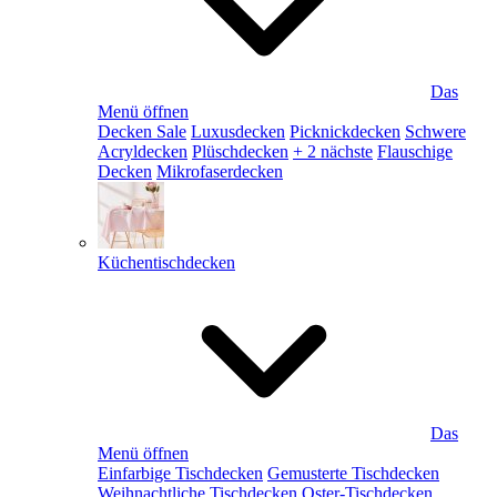
Das
Menü öffnen
Decken Sale
Luxusdecken
Picknickdecken
Schwere
Acryldecken
Plüschdecken
+ 2 nächste
Flauschige
Decken
Mikrofaserdecken
Küchentischdecken
Das
Menü öffnen
Einfarbige Tischdecken
Gemusterte Tischdecken
Weihnachtliche Tischdecken
Oster-Tischdecken