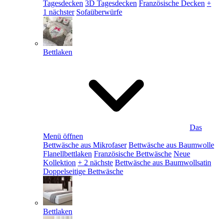
Tagesdecken
3D Tagesdecken
Französische Decken
+
1 nächster
Sofaüberwürfe
Bettlaken
Das
Menü öffnen
Bettwäsche aus Mikrofaser
Bettwäsche aus Baumwolle
Flanellbettlaken
Französische Bettwäsche
Neue
Kollektion
+ 2 nächste
Bettwäsche aus Baumwollsatin
Doppelseitige Bettwäsche
Bettlaken