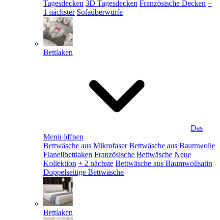
Tagesdecken
3D Tagesdecken
Französische Decken
+
1 nächster
Sofaüberwürfe
Bettlaken
Das
Menü öffnen
Bettwäsche aus Mikrofaser
Bettwäsche aus Baumwolle
Flanellbettlaken
Französische Bettwäsche
Neue
Kollektion
+ 2 nächste
Bettwäsche aus Baumwollsatin
Doppelseitige Bettwäsche
Bettlaken