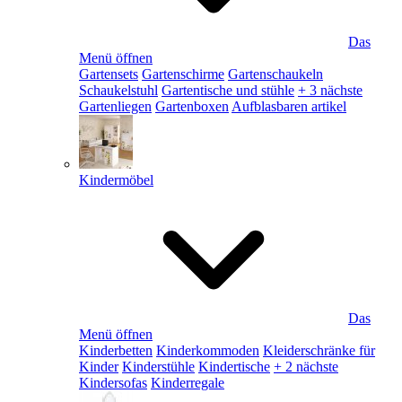
Das
Menü öffnen
Gartensets
Gartenschirme
Gartenschaukeln
Schaukelstuhl
Gartentische und stühle
+ 3 nächste
Gartenliegen
Gartenboxen
Aufblasbaren artikel
Kindermöbel
Das
Menü öffnen
Kinderbetten
Kinderkommoden
Kleiderschränke für
Kinder
Kinderstühle
Kindertische
+ 2 nächste
Kindersofas
Kinderregale