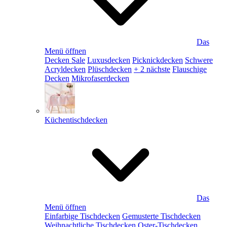
Das
Menü öffnen
Decken Sale
Luxusdecken
Picknickdecken
Schwere
Acryldecken
Plüschdecken
+ 2 nächste
Flauschige
Decken
Mikrofaserdecken
Küchentischdecken
Das
Menü öffnen
Einfarbige Tischdecken
Gemusterte Tischdecken
Weihnachtliche Tischdecken
Oster-Tischdecken