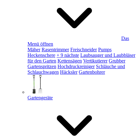
Das
Menü öffnen
Mäher
Rasentrimmer
Freischneider
Pumps
Heckenschere
+ 9 nächste
Laubsauger und Laubbläser
für den Garten
Kettensägen
Vertikutierer
Grubber
Gartenspritzen
Hochdruckreiniger
Schläuche und
Schlauchwagen
Häcksler
Gartenbohrer
Gartengeräte