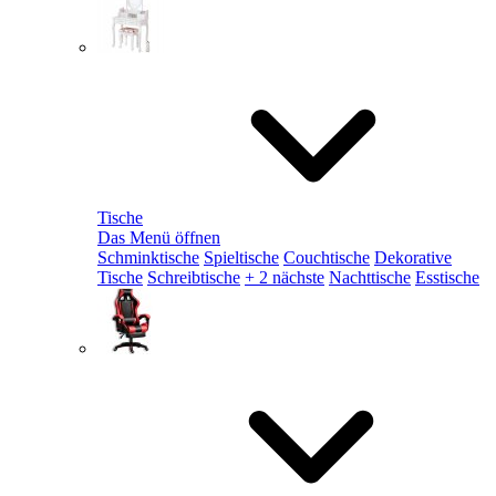
Tische
Das Menü öffnen
Schminktische
Spieltische
Couchtische
Dekorative
Tische
Schreibtische
+ 2 nächste
Nachttische
Esstische