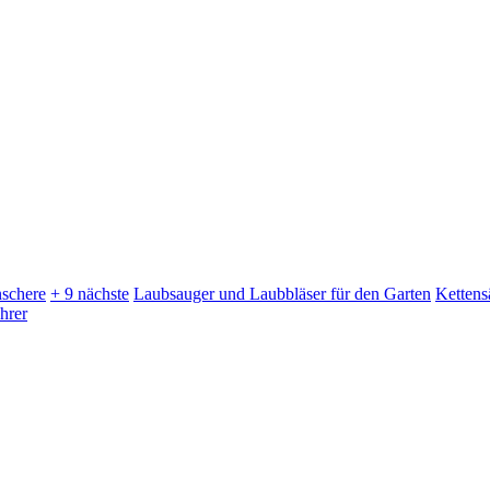
schere
+ 9 nächste
Laubsauger und Laubbläser für den Garten
Kettens
hrer