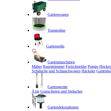
Gartenwagen
Trampoline
Gartengrills
Gartenmaschinen
Mäher
Rasentrimmer
Freischneider
Pumps
Hecken
Schläuche und Schlauchwagen
Häcksler
Gartenbo
Gartengeräte
Äxte
Grasscheren und Sträucher
Gartendekorationen