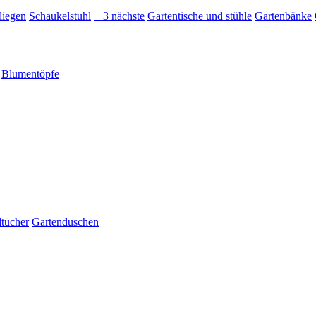
liegen
Schaukelstuhl
+ 3 nächste
Gartentische und stühle
Gartenbänke
Blumentöpfe
dtücher
Gartenduschen