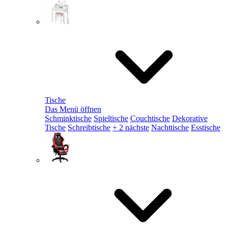
Tische
Das Menü öffnen
Schminktische
Spieltische
Couchtische
Dekorative
Tische
Schreibtische
+ 2 nächste
Nachttische
Esstische