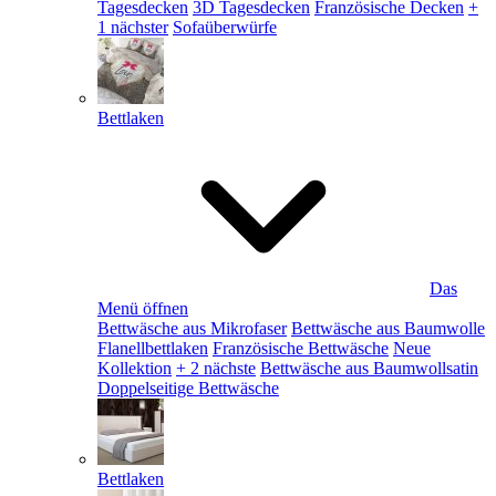
Tagesdecken
3D Tagesdecken
Französische Decken
+
1 nächster
Sofaüberwürfe
Bettlaken
Das
Menü öffnen
Bettwäsche aus Mikrofaser
Bettwäsche aus Baumwolle
Flanellbettlaken
Französische Bettwäsche
Neue
Kollektion
+ 2 nächste
Bettwäsche aus Baumwollsatin
Doppelseitige Bettwäsche
Bettlaken