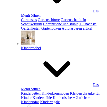
Das
Menü öffnen
Gartensets
Gartenschirme
Gartenschaukeln
Schaukelstuhl
Gartentische und stühle
+ 3 nächste
Gartenliegen
Gartenboxen
Aufblasbaren artikel
Kindermöbel
Das
Menü öffnen
Kinderbetten
Kinderkommoden
Kleiderschränke für
Kinder
Kinderstühle
Kindertische
+ 2 nächste
Kindersofas
Kinderregale