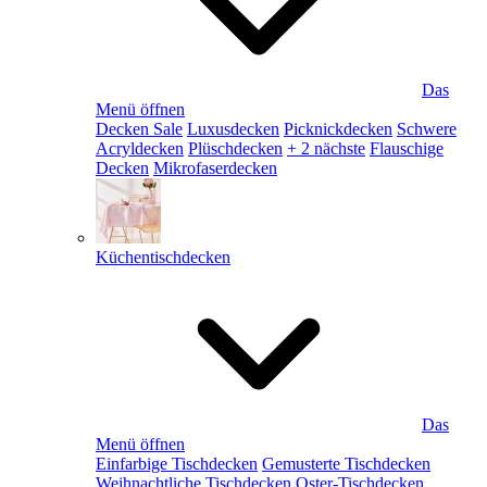
Das
Menü öffnen
Decken Sale
Luxusdecken
Picknickdecken
Schwere
Acryldecken
Plüschdecken
+ 2 nächste
Flauschige
Decken
Mikrofaserdecken
Küchentischdecken
Das
Menü öffnen
Einfarbige Tischdecken
Gemusterte Tischdecken
Weihnachtliche Tischdecken
Oster-Tischdecken