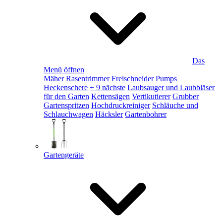
Das
Menü öffnen
Mäher
Rasentrimmer
Freischneider
Pumps
Heckenschere
+ 9 nächste
Laubsauger und Laubbläser
für den Garten
Kettensägen
Vertikutierer
Grubber
Gartenspritzen
Hochdruckreiniger
Schläuche und
Schlauchwagen
Häcksler
Gartenbohrer
Gartengeräte