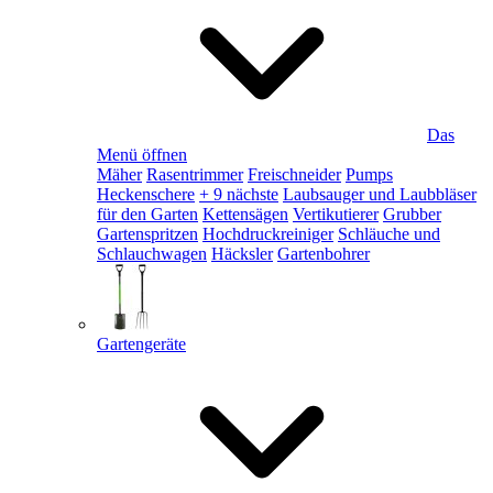
Das
Menü öffnen
Mäher
Rasentrimmer
Freischneider
Pumps
Heckenschere
+ 9 nächste
Laubsauger und Laubbläser
für den Garten
Kettensägen
Vertikutierer
Grubber
Gartenspritzen
Hochdruckreiniger
Schläuche und
Schlauchwagen
Häcksler
Gartenbohrer
Gartengeräte