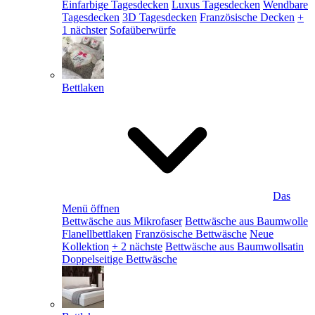
Einfarbige Tagesdecken
Luxus Tagesdecken
Wendbare
Tagesdecken
3D Tagesdecken
Französische Decken
+
1 nächster
Sofaüberwürfe
Bettlaken
Das
Menü öffnen
Bettwäsche aus Mikrofaser
Bettwäsche aus Baumwolle
Flanellbettlaken
Französische Bettwäsche
Neue
Kollektion
+ 2 nächste
Bettwäsche aus Baumwollsatin
Doppelseitige Bettwäsche