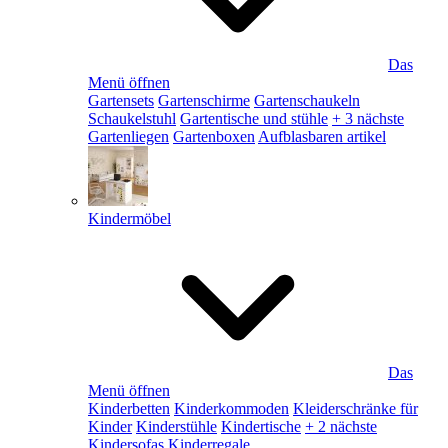
Das
Menü öffnen
Gartensets
Gartenschirme
Gartenschaukeln
Schaukelstuhl
Gartentische und stühle
+ 3 nächste
Gartenliegen
Gartenboxen
Aufblasbaren artikel
Kindermöbel
Das
Menü öffnen
Kinderbetten
Kinderkommoden
Kleiderschränke für
Kinder
Kinderstühle
Kindertische
+ 2 nächste
Kindersofas
Kinderregale