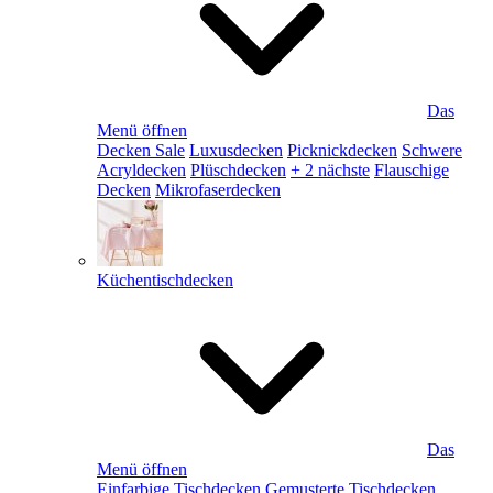
Das
Menü öffnen
Decken Sale
Luxusdecken
Picknickdecken
Schwere
Acryldecken
Plüschdecken
+ 2 nächste
Flauschige
Decken
Mikrofaserdecken
Küchentischdecken
Das
Menü öffnen
Einfarbige Tischdecken
Gemusterte Tischdecken