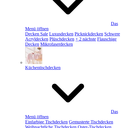
Das
Menü öffnen
Decken Sale
Luxusdecken
Picknickdecken
Schwere
Acryldecken
Plüschdecken
+ 2 nächste
Flauschige
Decken
Mikrofaserdecken
Küchentischdecken
Das
Menü öffnen
Einfarbige Tischdecken
Gemusterte Tischdecken
Weihnachtliche Tischdecken
Oster-Tischdecken