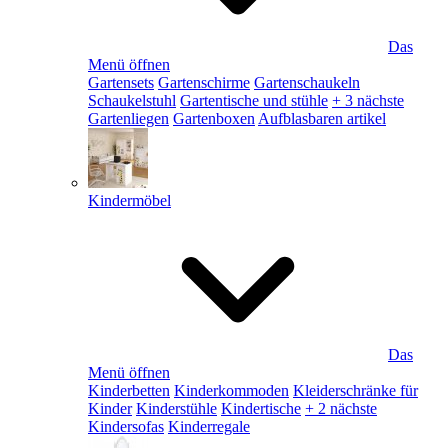
Das
Menü öffnen
Gartensets
Gartenschirme
Gartenschaukeln
Schaukelstuhl
Gartentische und stühle
+ 3 nächste
Gartenliegen
Gartenboxen
Aufblasbaren artikel
Kindermöbel
Das
Menü öffnen
Kinderbetten
Kinderkommoden
Kleiderschränke für
Kinder
Kinderstühle
Kindertische
+ 2 nächste
Kindersofas
Kinderregale