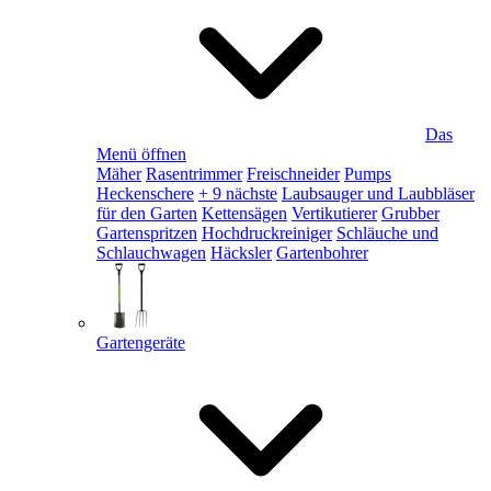
Das
Menü öffnen
Mäher
Rasentrimmer
Freischneider
Pumps
Heckenschere
+ 9 nächste
Laubsauger und Laubbläser
für den Garten
Kettensägen
Vertikutierer
Grubber
Gartenspritzen
Hochdruckreiniger
Schläuche und
Schlauchwagen
Häcksler
Gartenbohrer
Gartengeräte