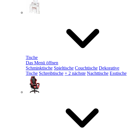
Tische
Das Menü öffnen
Schminktische
Spieltische
Couchtische
Dekorative
Tische
Schreibtische
+ 2 nächste
Nachttische
Esstische