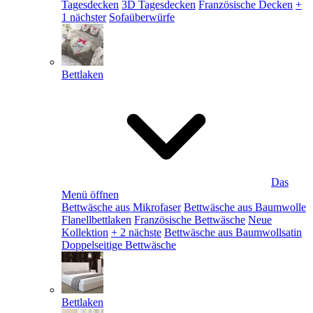
Tagesdecken
3D Tagesdecken
Französische Decken
+
1 nächster
Sofaüberwürfe
Bettlaken
Das
Menü öffnen
Bettwäsche aus Mikrofaser
Bettwäsche aus Baumwolle
Flanellbettlaken
Französische Bettwäsche
Neue
Kollektion
+ 2 nächste
Bettwäsche aus Baumwollsatin
Doppelseitige Bettwäsche
Bettlaken